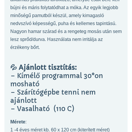
bújni és máris folytatódhat a móka. Az egyik legjobb
minőségű pamutból készül, amely kimagasló
nedvszívó képességű, puha és kellemes tapintású.
Nagyon hamar szárad és a rengeteg mosás után sem
lesz sprőd/durva. Használata nem irritálja az
érzékeny bőrt.
💦
Ajánlott tisztítás:
– Kímélő programmal 30°on
mosható
– Szárítógépbe tenni nem
ajánlott
– Vasalható (110 C)
Mérete
:
1 -4 éves méret kb. 60 x 120 cm (kiterített méret)