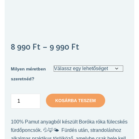
8 990
Ft
–
9 990
Ft
Milyen méretben
szeretnéd?
KOSÁRBA TESZEM
100% Pamut anyagból készült Boróka róka fülecskés
fürdőponcsók. 💦🦊🌤 Fürdés után, strandoláshoz
alkalmas praktikus törölköző, amelybe csak bele kell