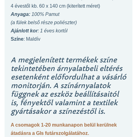
4 évestől kb. 60 x 140 cm (kiterített méret)
Anyaga:
100% Pamut
(a
fülek belső része poliészter)
Ajánlott kor
: 1 éves kortól
Színe
: Maldív
A megjelenített termékek színe
tekintetében árnyalatbeli eltérés
esetenként előfordulhat a vásárló
monitorján. A színárnyalatok
függnek az eszköz beállításaitól
is, fényektől valamint a textilek
gyártásakor a színezéstől is.
A csomagok 1-20 munkanapon belül kerülnek
átadásra a Gls futárszolgálatához.