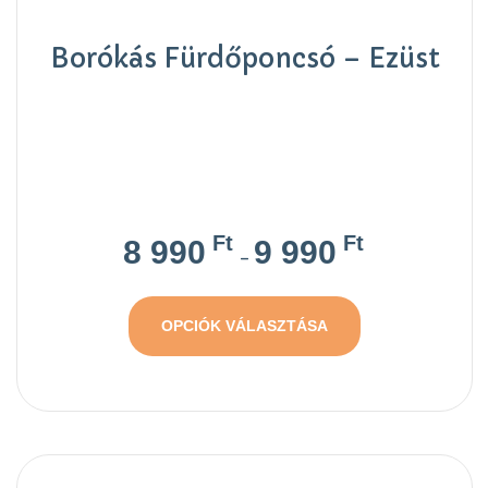
Borókás Fürdőponcsó – Ezüst
Ft
Ft
8 990
9 990
–
OPCIÓK VÁLASZTÁSA