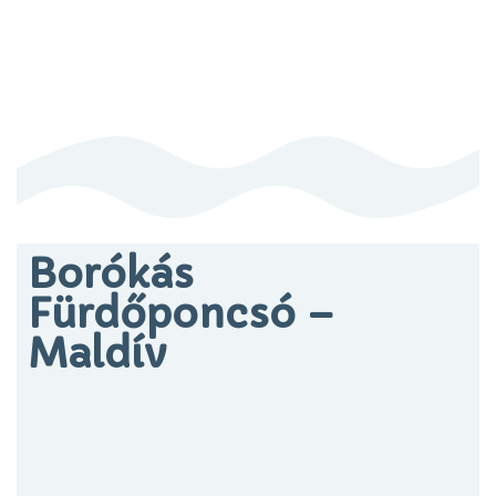
IRÁNY A BOLT
Főoldal
Boróka
Sztori
Termékek
Blog
Ügyfélszolgálat
Borókás
Fürdőponcsó –
Maldív
Magyar