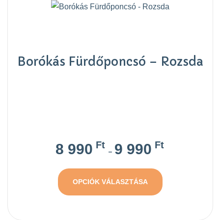
Borókás Fürdőponcsó – Rozsda
Ft
Ft
8 990
9 990
–
OPCIÓK VÁLASZTÁSA