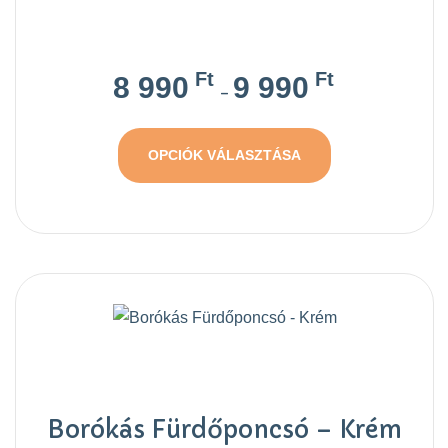
Ft
Ft
8 990
9 990
–
OPCIÓK VÁLASZTÁSA
Borókás Fürdőponcsó – Krém