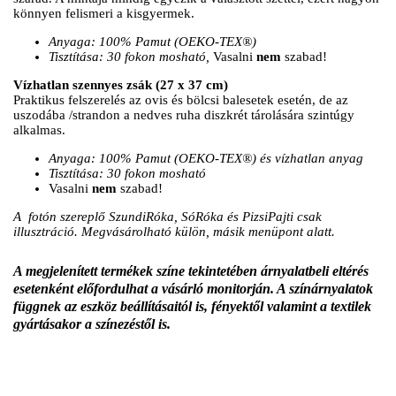
könnyen felismeri a kisgyermek.
Anyaga: 100% Pamut (OEKO-TEX®)
Tisztítása: 30 fokon mosható,
Vasalni
nem
szabad!
Vízhatlan szennyes zsák (27 x 37 cm)
Praktikus felszerelés az ovis és bölcsi balesetek esetén, de az
uszodába /strandon a nedves ruha diszkrét tárolására szintúgy
alkalmas.
Anyaga: 100% Pamut (OEKO-TEX®) és vízhatlan anyag
Tisztítása: 30 fokon mosható
Vasalni
nem
szabad!
A fotón szereplő SzundiRóka, SóRóka és PizsiPajti csak
illusztráció.
Megvásárolható külön, másik menüpont alatt.
A megjelenített termékek színe tekintetében árnyalatbeli eltérés
esetenként előfordulhat a vásárló monitorján. A színárnyalatok
függnek az eszköz beállításaitól is, fényektől valamint a textilek
gyártásakor a színezéstől is.