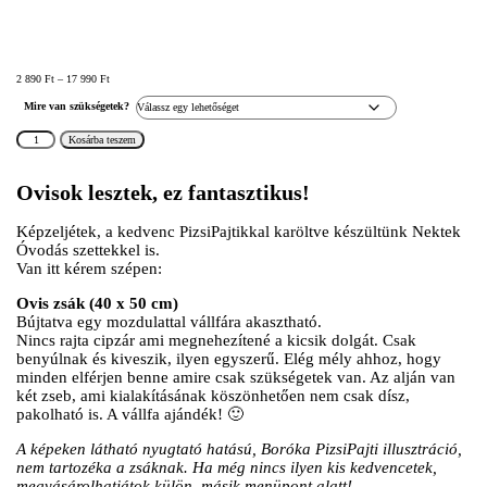
Ártartomány:
2 890
Ft
–
17 990
Ft
2
890 Ft
Mire van szükségetek?
-
17
Boróka
990 Ft
Kosárba teszem
-
ovis
felszerelések
(Rózsaszín-
Ovisok lesztek, ez fantasztikus!
Rose)
mennyiség
Képzeljétek, a kedvenc PizsiPajtikkal karöltve készültünk Nektek
Óvodás szettekkel is.
Van itt kérem szépen:
Ovis zsák (40 x 50 cm)
Bújtatva egy mozdulattal vállfára akasztható.
Nincs rajta cipzár ami megnehezítené a kicsik dolgát. Csak
benyúlnak és kiveszik, ilyen egyszerű. Elég mély ahhoz, hogy
minden elférjen benne amire csak szükségetek van. Az alján van
két zseb, ami kialakításának köszönhetően nem csak dísz,
pakolható is. A vállfa ajándék! 🙂
A képeken látható nyugtató hatású, Boróka PizsiPajti illusztráció,
nem tartozéka a zsáknak. Ha még nincs ilyen kis kedvencetek,
megvásárolhatjátok külön, másik menüpont alatt!