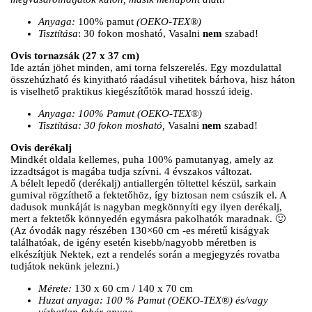
Anyaga:
100% pamut
(OEKO-TEX®)
Tisztítása
: 30 fokon mosható, Vasalni
nem
szabad!
Ovis tornazsák (27 x 37 cm)
Ide aztán jöhet minden, ami torna felszerelés. Egy mozdulattal
összehúzható és kinyitható ráadásul vihetitek bárhova, hisz háton
is viselhető praktikus kiegészítőtök marad hosszú ideig.
Anyaga: 100% Pamut (OEKO-TEX®)
Tisztítása: 30 fokon mosható,
Vasalni
nem
szabad!
Ovis derékalj
Mindkét oldala kellemes, puha 100% pamutanyag, amely az
izzadtságot is magába tudja szívni. 4 évszakos változat.
A bélelt lepedő (derékalj) antiallergén töltettel készül, sarkain
gumival rögzíthető a fektetőhöz, így biztosan nem csúszik el. A
dadusok munkáját is nagyban megkönnyíti egy ilyen derékalj,
mert a fektetők könnyedén egymásra pakolhatók maradnak. 🙂
(Az óvodák nagy részében 130×60 cm -es méretű kiságyak
találhatóak, de igény esetén kisebb/nagyobb méretben is
elkészítjük Nektek, ezt a rendelés során a megjegyzés rovatba
tudjátok nekünk jelezni.)
Mérete:
130 x 60 cm / 140 x 70 cm
Huzat anyaga: 100 % Pamut (OEKO-TEX®) és/vagy
vízhatlan fehér anyag