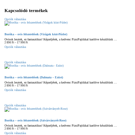
Kapcsolódó termékek
Ennek
Opciók választása
a
terméknek
több
variációja
Boróka – ovis felszerelések (Virágok közt-Púder)
van.
A
Ovisok lesztek, ez fantasztikus! Képzeljétek, a kedvenc PizsiPajtikkal karöltve készültünk …
változatok
Ártartomány:
2 890
Ft
–
17 990
Ft
a
2
Ennek
Opciók választása
890 Ft
termékoldalon
a
-
választhatók
terméknek
17
ki
több
990 Ft
variációja
Ennek
Opciók választása
van.
a
A
terméknek
változatok
több
a
variációja
termékoldalon
Boróka – ovis felszerelések (Dalmata – Ezüst)
van.
választhatók
A
Ovisok lesztek, ez fantasztikus! Képzeljétek, a kedvenc PizsiPajtikkal karöltve készültünk …
ki
változatok
Ártartomány:
2 890
Ft
–
17 990
Ft
a
2
Ennek
Opciók választása
890 Ft
termékoldalon
a
-
választhatók
terméknek
17
ki
több
990 Ft
variációja
Ennek
Opciók választása
van.
a
A
terméknek
változatok
több
a
variációja
termékoldalon
Boróka – ovis felszerelések (Szivárványrét-Rose)
van.
választhatók
A
Ovisok lesztek, ez fantasztikus! Képzeljétek, a kedvenc PizsiPajtikkal karöltve készültünk …
ki
változatok
Ártartomány:
2 890
Ft
–
17 990
Ft
a
2
Ennek
Opciók választása
890 Ft
termékoldalon