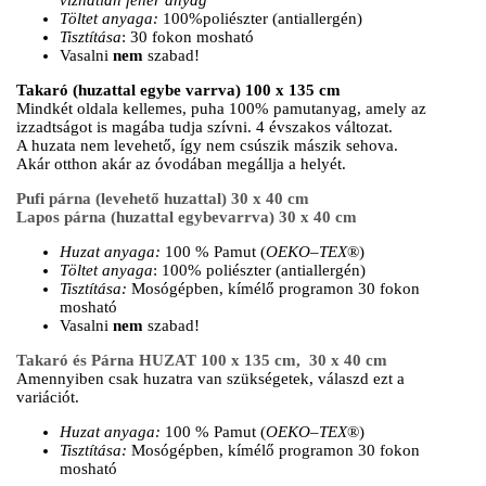
Töltet anyaga:
100%poliészter (antiallergén)
Tisztítása
: 30 fokon mosható
Vasalni
nem
szabad!
Takaró (huzattal egybe varrva) 100 x 135 cm
Mindkét oldala kellemes, puha 100% pamutanyag, amely az
izzadtságot is magába tudja szívni. 4 évszakos változat.
A huzata nem levehető, így nem csúszik mászik sehova.
Akár otthon akár az óvodában megállja a helyét.
Pufi párna (levehető huzattal) 30 x 40 cm
Lapos párna (huzattal egybevarrva) 30 x 40 cm
Huzat anyaga:
100 % Pamut (
OEKO
–
TEX
®)
Töltet anyaga
: 100% poliészter (antiallergén)
T
isztítása:
Mosógépben, kímélő programon 30 fokon
mosható
Vasalni
nem
szabad!
Takaró és Párna HUZAT 100 x 135 cm, 30 x 40 cm
Amennyiben csak huzatra van szükségetek, válaszd ezt a
variációt.
Huzat anyaga:
100 % Pamut (
OEKO
–
TEX
®)
Tisztítása:
Mosógépben, kímélő programon 30 fokon
mosható