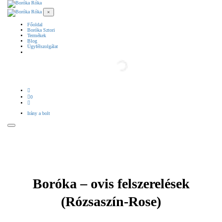
×
Főoldal
Boróka Sztori
Termékek
Blog
Ügyfélszolgálat
0
Irány a bolt
Boróka – ovis felszerelések
(Rózsaszín-Rose)