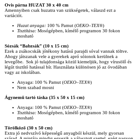
Ovis párna HUZAT 30 x 40 cm
Amennyiben csak huzatra van szükségetek, válaszd ezt a
variációt.
Huzat anyaga:
100 % Pamut (
OEKO
–
TEX
®)
Tisztítása:
Mosógépben, kímélő programon 30 fokon
mosható
Sózsák “Babzsák” (10 x 15 cm)
Ezek a zsákocskák jótékony hatású parajdi sóval vannak töltve.
Ahogy játszanak vele a gyerekek apró sóionok kerülnek a
levegőbe. Sok jó tulajdonsága közül kiemeljük, hogy vírusölő és
légút tisztító hatással bír. Használata különösen jó az óvodában
vagy az iskolában.
Anyaga: 100 % Pamut (
OEKO
–
TEX
®)
Nem szabad mosni
Ágynemű tartó táska (35 x 50 x 15 cm)
Anyaga: 100 % Pamut (
OEKO
–
TEX
®)
Tisztítása:
Mosógépben, kímélő programon 30 fokon
mosható
Törölköző (30 x 50 cm)
Extra jó nedvszívó képességű anyagból készül, mely gyorsan
szárad. A mintája mindig egyezik a választott szettel, ezért nagyon