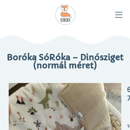
Boróka SóRóka – Dinósziget
(normál méret)
T