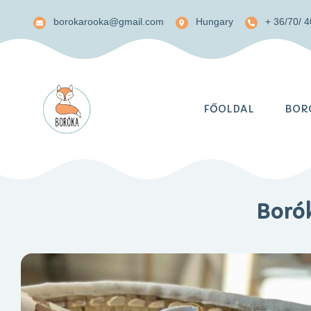
borokarooka@gmail.com
Hungary
+ 36/70/ 
FŐOLDAL
BORÓ
Borók