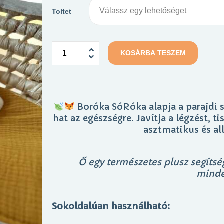
Toltet
KOSÁRBA TESZEM
Boróka SóRóka alapja a parajdi so
hat az egészségre. Javítja a légzést, t
asztmatikus és al
Ő egy természetes plusz segítsé
minde
Sokoldalúan használható: