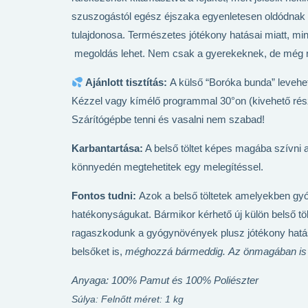
szuszogástól egész éjszaka egyenletesen oldódnak ki 
tulajdonosa. Természetes jótékony hatásai miatt, m
megoldás lehet. Nem csak a gyerekeknek, de még ne
Ajánlott tisztítás:
A külső “Boróka bunda” levehet
Kézzel vagy kímélő programmal 30°on (kivehető ré
Szárítógépbe tenni és vasalni nem szabad!
Karbantartása:
A belső töltet képes magába szívni a
könnyedén megtehetitek egy melegítéssel.
Fontos tudni:
Azok a belső töltetek amelyekben gyo
hatékonyságukat. Bármikor kérhető új külön belső
ragaszkodunk a gyógynövények plusz jótékony hatása
belsőket is,
méghozzá bármeddig.
Az önmagában is 
Anyaga: 100% Pamut és 100% Poliészter
Súlya: Felnőtt méret: 1 kg