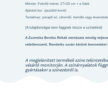
Mérete:
Felnőtt méret: 27×20 cm + a fülek
Ajánlott kor: újszülött kortól
Tartalmaz: parajdi só, citromfű, kamilla vagy levendul
(A tulajdonságai nem függnek össze a színekkel)
A Zuzmóka Boróka Rókák mintázata mindig teljesen
véletlenszerű.
Rendelés
során kérünk benneteket 
A megjelenített termékek színe tekintetébe
vásárló monitorján. A színárnyalatok függnek
gyártásakor a színezéstől is.