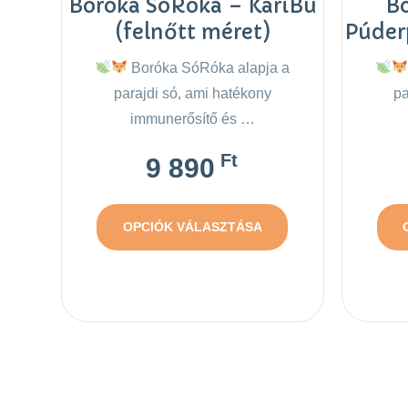
Boróka SóRóka – KariBu
B
(felnőtt méret)
Púder
Boróka SóRóka alapja a
parajdi só, ami hatékony
pa
immunerősítő és …
Ft
9 890
OPCIÓK VÁLASZTÁSA