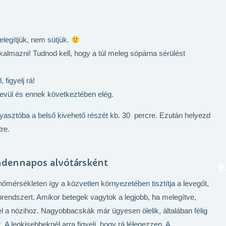
elegítjük, nem sütjük.
lkalmazni! Tudnod kell, hogy a túl meleg sópárna sérülést
figyelj rá!
lhevül és ennek következtében elég.
asztóba a belső kivehető részét kb. 30 percre. Ezután helyezd
tre.
ndennapos alvótársként
mérsékleten így a közvetlen környezetében tisztítja a levegőt,
rendszert. Amikor betegek vagytok a legjobb, ha melegítve,
l a nózihoz. Nagyobbacskák már ügyesen ölelik, általában félig
 A legkisebbeknél arra figyelj, hogy rá lélegezzen. A