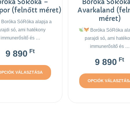
oróka SóRóka –
Boróka SóRók
por (felnőtt méret)
Avarkaland (fel
méret)
Boróka SóRóka alapja a
rajdi só, ami hatékony
Boróka SóRóka ala
immunerősítő és …
parajdi só, ami haték
immunerősítő és …
Ft
9 890
Ft
9 890
OPCIÓK VÁLASZTÁSA
OPCIÓK VÁLASZTÁS