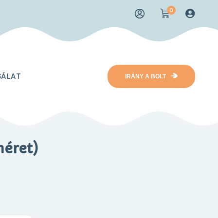
0
GÁLAT
IRÁNY A BOLT
méret)