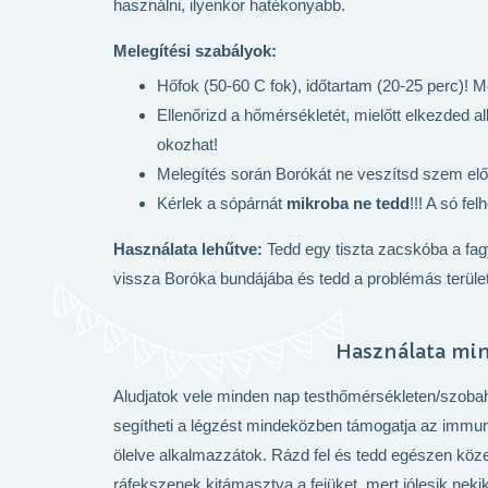
használni, ilyenkor hatékonyabb.
Melegítési szabályok:
Hőfok (50-60 C fok), időtartam (20-25 perc)! M
Ellenőrizd a hőmérsékletét, mielőtt elkezded a
okozhat!
Melegítés során Borókát ne veszítsd szem elől, 
Kérlek a sópárnát
mikroba
ne tedd
!!! A só fe
Használata leh
ű
tve:
Tedd egy tiszta zacskóba a fagy
vissza Boróka bundájába és tedd a problémás terüle
Használata mi
Aludjatok vele minden nap testhőmérsékleten/szobahő
segítheti a légzést mindeközben támogatja az immun
ölelve alkalmazzátok. Rázd fel és tedd egészen köze
ráfekszenek kitámasztva a fejüket, mert jólesik nekik.