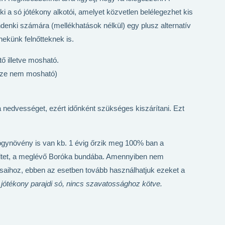
a só jótékony alkotói, amelyet közvetlen belélegezhet kis
indenki számára (mellékhatások nélkül) egy plusz alternatív
künk felnőtteknek is.
ő illetve mosható.
sze nem mosható)
 nedvességet, ezért időnként szükséges kiszárítani. Ezt
́gynövény is van kb. 1 évig őrzik meg 100% ban a
 töltet, a meglévő Boróka bundába. Amennyiben nem
ihoz, ebben az esetben tovább használhatjuk ezeket a
jótékony parajdi só, nincs szavatossághoz kötve.