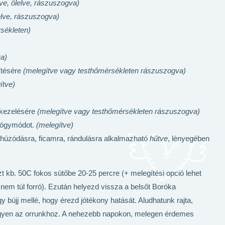
ve, ölelve, rászuszogva)
elve, rászuszogva)
sékleten)
va)
ítésére
(melegítve vagy testhőmérsékleten rászuszogva)
ítve)
 kezelésére
(melegítve vagy testhőmérsékleten rászuszogva)
gyógymódot.
(melegítve)
húzódásra, ficamra, rándulásra alkalmazható
hűtve
, lényegében
szt kb. 50C fokos sütőbe 20-25 percre (+ melegítési opció lehet
m túl forró). Ezután helyezd vissza a belsőt Boróka
 bújj mellé, hogy érezd jótékony hatását. Aludhatunk rajta,
zel legyen az orrunkhoz. A nehezebb napokon, melegen érdemes