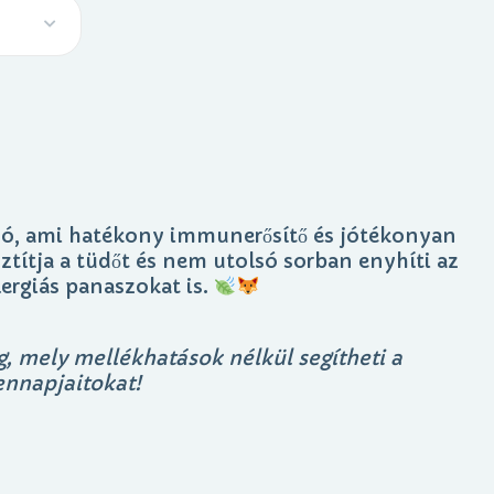
́, ami hatékony immunerősítő és jótékonyan
isztítja a tüdőt és nem utolsó sorban enyhíti az
lergiás panaszokat is.
g, mely mellékhatások nélkül segítheti a
nnapjaitokat!