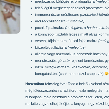
megfázásra, köhögésre, orrdugulásra
(melegít
felső légúti megbetegedéseknél
(melegítve, öl
immunrendszer erősítésére
(szoba/test-hőmér
arcüreggyulladásra
(melegítve)
pocak fájdalmakra
(melegítve, a hashoz simít
a könnyebb, tisztább légzés miatt alvás könny
vesetáji fájdalmakra, ízületi fájdalmakra
(meleg
középfülgyulladásra
(melegítve)
allergia vagy asztmatikus panaszok hatékony
menstruációs görcsökre jelent természetes 
lázra, mellgyulladásra, köszvényre, arthritisre,
borogatásként (csak nem leszel csupa víz)
Használata felmelegítve:
Tedd a belső kivehető ré
még fűtésszezonban a radiátoron való melegítés, ha ne
bundájába, majd használd a problémás területen, vagy
mellette vagy ölelhetjük éjjel, a lényeg, hogy kö