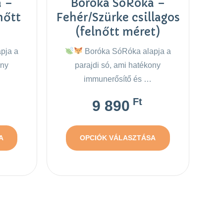
a –
Boróka SóRóka –
nőtt
Fehér/Szürke csillagos
(felnőtt méret)
pja a
Boróka SóRóka alapja a
ony
parajdi só, ami hatékony
immunerősítő és …
Ft
9 890
A
OPCIÓK VÁLASZTÁSA