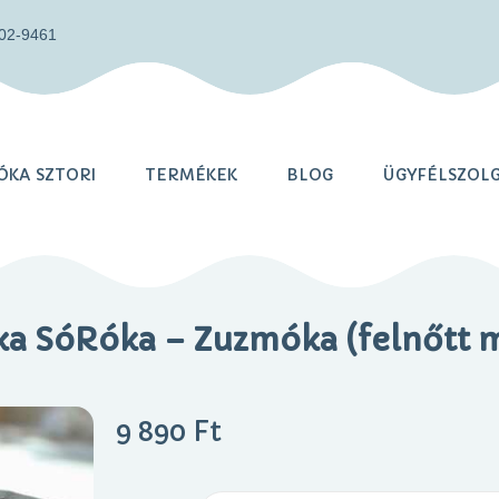
402-9461
KA SZTORI
TERMÉKEK
BLOG
ÜGYFÉLSZOL
a SóRóka – Zuzmóka (felnőtt 
9 890
Ft