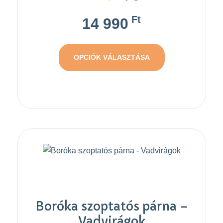
Ft
14 990
OPCIÓK VÁLASZTÁSA
Boróka szoptatós párna –
Vadvirágok