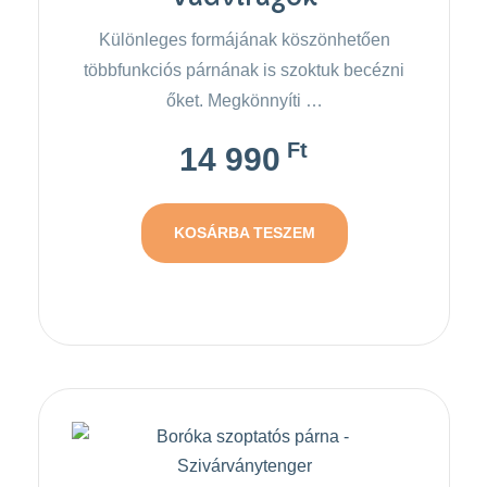
Különleges formájának köszönhetően
többfunkciós párnának is szoktuk becézni
őket. Megkönnyíti …
Ft
14 990
KOSÁRBA TESZEM