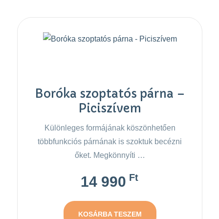
Boróka szoptatós párna –
Piciszívem
Különleges formájának köszönhetően
többfunkciós párnának is szoktuk becézni
őket. Megkönnyíti …
Ft
14 990
KOSÁRBA TESZEM