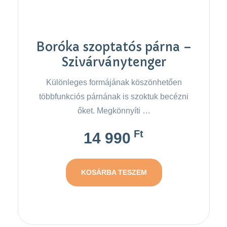
Boróka szoptatós párna –
Szivárványtenger
Különleges formájának köszönhetően
többfunkciós párnának is szoktuk becézni
őket. Megkönnyíti …
Ft
14 990
KOSÁRBA TESZEM