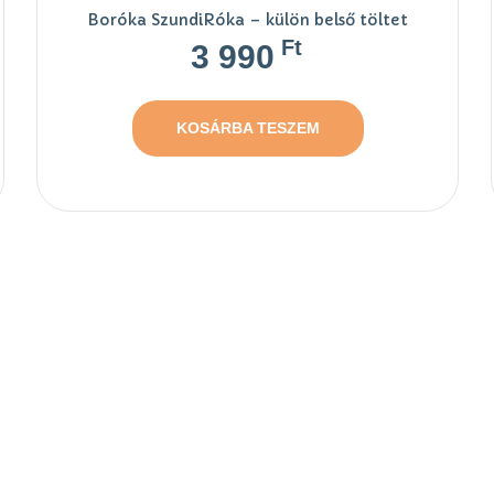
Boróka SzundiRóka – külön belső töltet
Ft
3 990
KOSÁRBA TESZEM