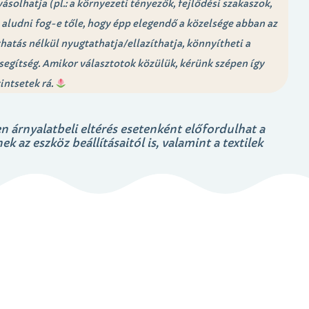
olhatja (pl.: a környezeti tényezők, fejlődési szakaszok,
 aludni fog-e tőle, hogy épp elegendő a közelsége abban az
atás nélkül nyugtathatja/ellazíthatja, könnyítheti a
segítség. Amikor választotok közülük, kérünk szépen így
intsetek rá.
n árnyalatbeli eltérés esetenként előfordulhat a
 az eszköz beállításaitól is, valamint a textilek