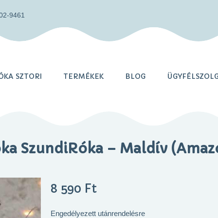
402-9461
KA SZTORI
TERMÉKEK
BLOG
ÜGYFÉLSZOL
ka SzundiRóka – Maldív (Amaz
8 590
Ft
Engedélyezett utánrendelésre