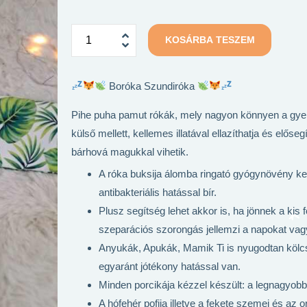
KOSÁRBA TESZEM
Boróka Szundiróka
Pihe puha pamut rókák, mely nagyon könnyen a gyer
külső mellett, kellemes illatával ellazíthatja és előse
bárhová magukkal vihetik.
A róka buksija álomba ringató gyógynövény ke
antibakteriális hatással bír.
Plusz segítség lehet akkor is, ha jönnek a kis 
szeparációs szorongás jellemzi a napokat va
Anyukák, Apukák, Mamik Ti is nyugodtan kölcsö
egyaránt jótékony hatással van.
Minden porcikája kézzel készült: a legnagyobb
A hófehér pofija illetve a fekete szemei és az 