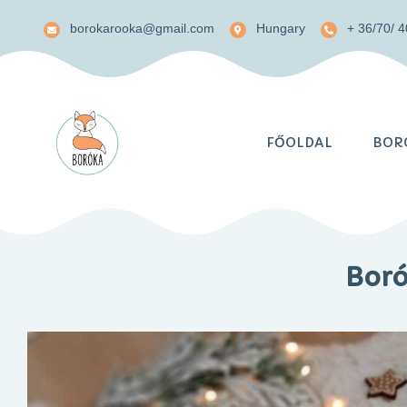
borokarooka@gmail.com
Hungary
+ 36/70/ 
FŐOLDAL
BORÓ
Boró