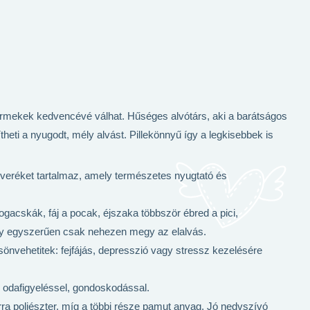
mekek kedvencévé válhat. Hűséges alvótárs, aki a barátságos
gítheti a nyugodt, mély alvást. Pillekönnyű így a legkisebbek is
veréket tartalmaz, amely természetes nyugtató és
fogacskák, fáj a pocak, éjszaka többször ébred a pici,
gy egyszerűen csak nehezen megy az elalvás.
nvehetitek: fejfájás, depresszió vagy stressz kezelésére
 odafigyeléssel, gondoskodással.
orra poliészter, míg a többi része pamut anyag. Jó nedvszívó