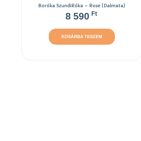
Boróka SzundiRóka – Rose (Dalmata)
Ft
8 590
KOSÁRBA TESZEM