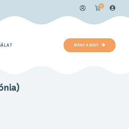
0
GÁLAT
IRÁNY A BOLT
ónia)