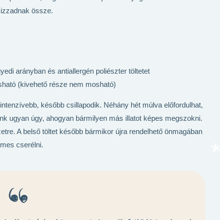
 izzadnak össze.
yedi arányban és antiallergén poliészter töltetet
sható (kivehető része nem mosható)
r intenzívebb, később csillapodik. Néhány hét múlva előfordulhat,
unk ugyan úgy, ahogyan bármilyen más illatot képes megszokni.
zetre. A belső töltet később bármikor újra rendelhető önmagában
emes cserélni.