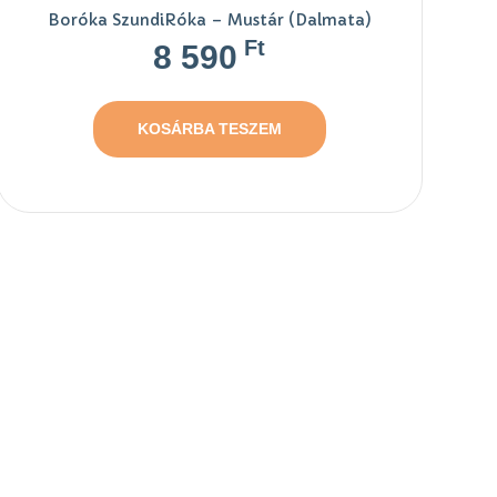
Boróka SzundiRóka – Mustár (Dalmata)
Ft
8 590
KOSÁRBA TESZEM