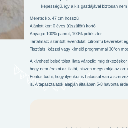
képességű, így a kis gazdájával biztosan nem
Mérete: kb. 47 cm hosszú
Ajánlott kor: 0 éves (újszülött) kortól
Anyaga: 100% pamut, 100% poliészter
Tartalmaz: szárított levendulát, citromfű keveréket eg
Tisztítás: kézzel vagy kímélő programmal 30°on mo
A kivehető belső töltet illata változik: míg érkezésko
hogy nem érezni az illatát, hiszen megszokja az orr
Fontos tudni, hogy ilyenkor is hatással van a szerve
is. A tapasztalatok alapján általában 5-8 havonta érd