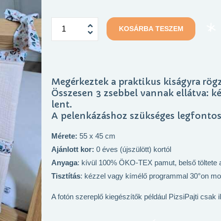
KOSÁRBA TESZEM
Megérkeztek a praktikus kiságyra rögz
Összesen 3 zsebbel vannak ellátva: ké
lent.
A pelenkázáshoz szükséges legfonto
Mérete:
55 x 45 cm
Ajánlott kor:
0 éves (újszülött) kortól
Anyaga
: kívül 100% ÖKO-TEX pamut, belső töltete an
Tisztítás
: kézzel vagy kímélő programmal 30°on mo
A fotón szereplő kiegészítők például PizsiPajti csak