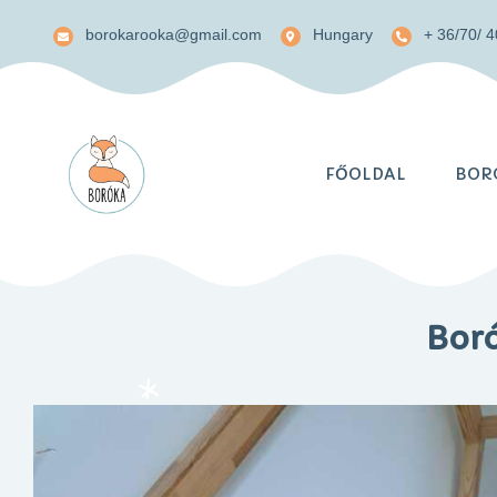
borokarooka@gmail.com
Hungary
+ 36/70/ 
FŐOLDAL
BORÓ
Boró