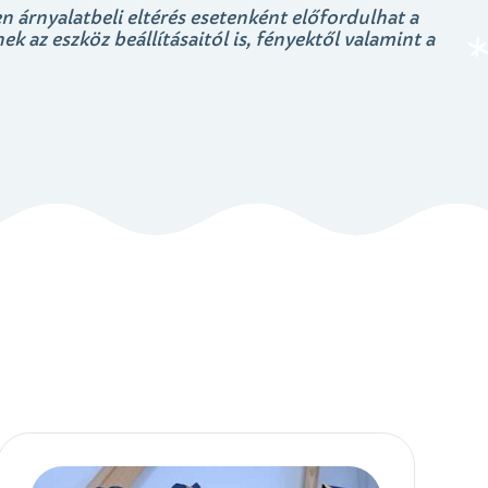
n árnyalatbeli eltérés esetenként előfordulhat a
k az eszköz beállításaitól is, fényektől valamint a