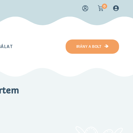
0
GÁLAT
IRÁNY A BOLT
ertem