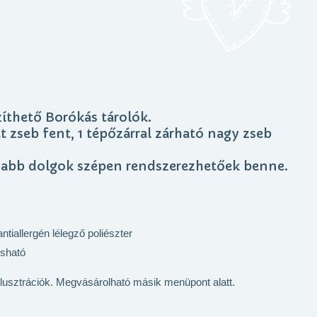
íthető Borókás tárolók.
t zseb fent, 1 tépőzárral zárható nagy zseb
sabb dolgok szépen rendszerezhetőek benne.
tiallergén lélegző poliészter
sható
 illusztrációk. Megvásárolható másik menüpont alatt.