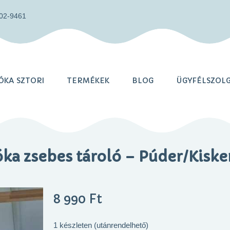
402-9461
KA SZTORI
TERMÉKEK
BLOG
ÜGYFÉLSZOL
ka zsebes tároló – Púder/Kisk
8 990
Ft
1 készleten (utánrendelhető)