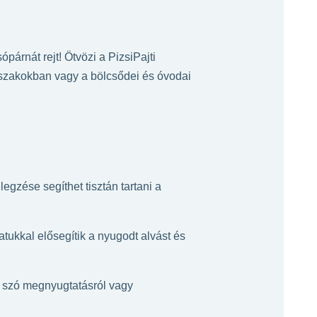
árnát rejt! Ötvözi a PizsiPajti
dőszakokban vagy a bölcsődei és óvodai
egzése segíthet tisztán tartani a
atukkal elősegítik a nyugodt alvást és
n szó megnyugtatásról vagy