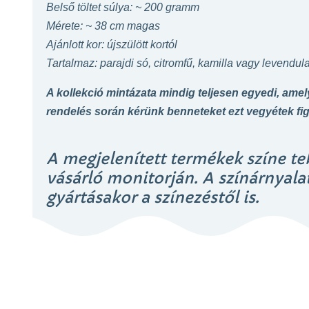
Belső töltet súlya: ~ 200 gramm
Mérete: ~ 38 cm magas
Ajánlott kor: újszülött kortól
Tartalmaz: parajdi só, citromfű, kamilla vagy levendul
A kollekció
mintázata mindig teljesen egyedi, amely
rendelés során kérünk benneteket ezt vegyétek fi
A megjelenített termékek színe te
vásárló monitorján. A színárnyalat
gyártásakor a színezéstől is.