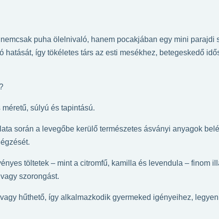
emcsak puha ölelnivaló, hanem pocakjában egy mini parajdi sóp
tó hatását, így tökéletes társ az esti mesékhez, betegeskedő i
?
méretű, súlyú és tapintású.
álata során a levegőbe kerülő természetes ásványi anyagok belél
légzését.
nyes töltetek – mint a citromfű, kamilla és levendula – finom ill
 vagy szorongást.
 vagy hűthető, így alkalmazkodik gyermeked igényeihez, legye