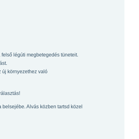
felső légúti megbetegedés tüneteit.
ást.
 új környezethez való
álasztás!
a belsejébe. Alvás közben tartsd közel