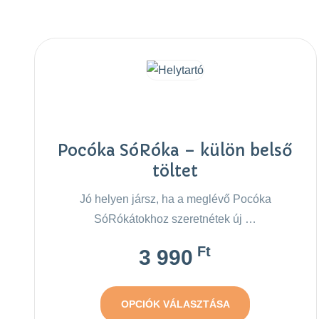
Pocóka SóRóka – külön belső
töltet
Jó helyen jársz, ha a meglévő Pocóka
SóRókátokhoz szeretnétek új …
Ft
3 990
OPCIÓK VÁLASZTÁSA