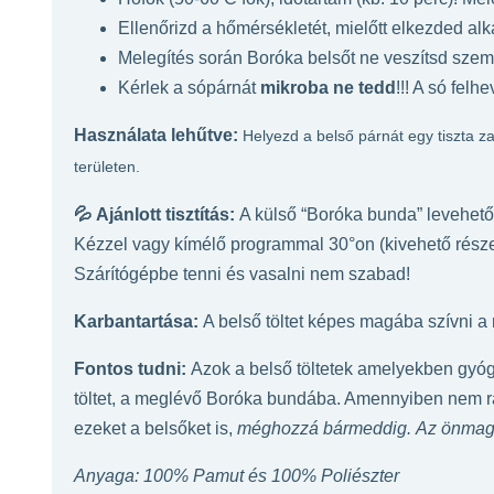
Ellenőrizd a hőmérsékletét, mielőtt elkezded al
Melegítés során Boróka belsőt ne veszítsd szem el
Kérlek a sópárnát
mikroba
ne tedd
!!! A só fel
Használata leh
ű
tve:
Helyezd a belső párnát egy tiszta 
területen.
💦
Ajánlott tisztítás:
A külső “Boróka bunda” levehető 
Kézzel vagy kímélő programmal 30°on (kivehető rés
Szárítógépbe tenni és vasalni nem szabad!
Karbantartása:
A belső töltet képes magába szívni a
Fontos tudni:
Azok a belső töltetek amelyekben gyó
töltet, a meglévő Boróka bundába. Amennyiben nem r
ezeket a belsőket is,
méghozzá bármeddig.
Az önmaga
Anyaga: 100% Pamut és 100% Poliészter