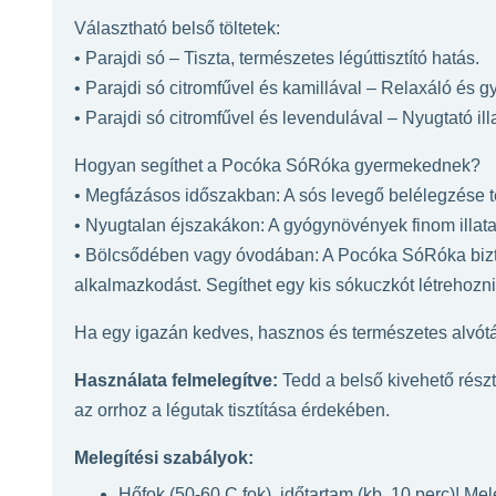
Választható belső töltetek:
• Parajdi só – Tiszta, természetes légúttisztító hatás.
• Parajdi só citromfűvel és kamillával – Relaxáló és
• Parajdi só citromfűvel és levendulával – Nyugtató il
Hogyan segíthet a Pocóka SóRóka gyermekednek?
• Megfázásos időszakban: A sós levegő belélegzése te
• Nyugtalan éjszakákon: A gyógynövények finom illata
• Bölcsődében vagy óvodában: A Pocóka SóRóka bizton
alkalmazkodást. Segíthet egy kis sókuczkót létrehozn
Ha egy igazán kedves, hasznos és természetes alvót
Használata felmelegítve:
Tedd a belső kivehető részt
az orrhoz a légutak tisztítása érdekében.
Melegítési szabályok:
Hőfok (50-60 C fok), időtartam (kb. 10 perc)! Mel