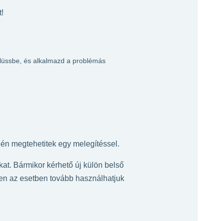
!
plüssbe, és alkalmazd a problémás
dén megtehetitek egy melegítéssel.
ukat. Bármikor kérhető új külön belső
 az esetben tovább használhatjuk