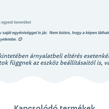
a egyedi keveréket
 saját egyéniséggel is jár. Nem biztos, hogy a képen láthat
gyelembe. 🙂
kintetében árnyalatbeli eltérés esetenké
ok függnek az eszköz beállításaitól is, va
Kapcsolódó termékek