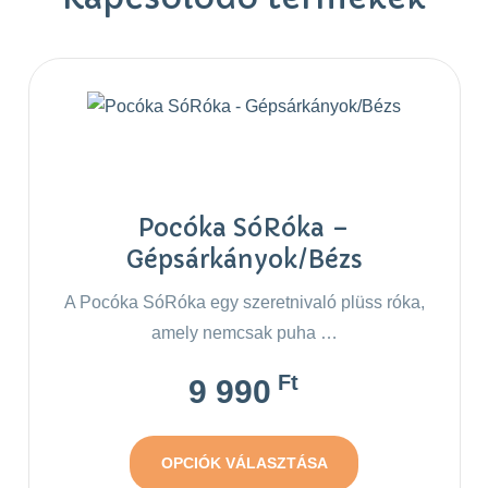
Pocóka SóRóka –
Gépsárkányok/Bézs
A Pocóka SóRóka egy szeretnivaló plüss róka,
amely nemcsak puha …
Ft
9 990
OPCIÓK VÁLASZTÁSA