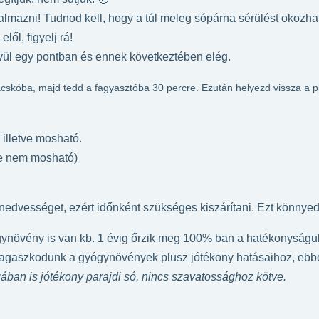
kalmazni! Tudnod kell, hogy a túl meleg sópárna sérülést okozhat
ől, figyelj rá!
hevül egy pontban és ennek következtében elég.
zacskóba, majd tedd a fagyasztóba 30 percre. Ezután helyezd vissza a 
illetve mosható.
ze nem mosható)
 nedvességet, ezért időnként szükséges kiszárítani. Ezt könnye
gynövény is van kb. 1 évig őrzik meg 100% ban a hatékonyság
agaszkodunk a gyógynövények plusz jótékony hatásaihoz, ebben
́ban is jótékony parajdi só, nincs szavatossághoz kötve.