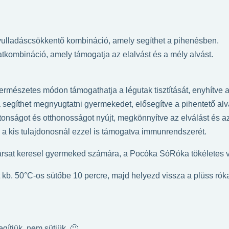
 gyulladáscsökkentő kombináció, amely segíthet a pihenésben.
latkombináció, amely támogatja az elalvást és a mély alvást.
rmészetes módon támogathatja a légutak tisztítását, enyhítve a 
 segíthet megnyugtatni gyermekedet, elősegítve a pihentető alv
ságot és otthonosságot nyújt, megkönnyítve az elválást és az
i a kis tulajdonosnál ezzel is támogatva immunrendszerét.
ársat keresel gyermeked számára, a Pocóka SóRóka tökéletes v
 kb. 50°C-os sütőbe 10 percre, majd helyezd vissza a plüss rók
egítjük, nem sütjük. 🙂