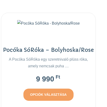
Pocóka SóRóka – Bolyhoska/Rose
A Pocóka SóRóka egy szeretnivaló plüss róka,
amely nemcsak puha …
Ft
9 990
OPCIÓK VÁLASZTÁSA