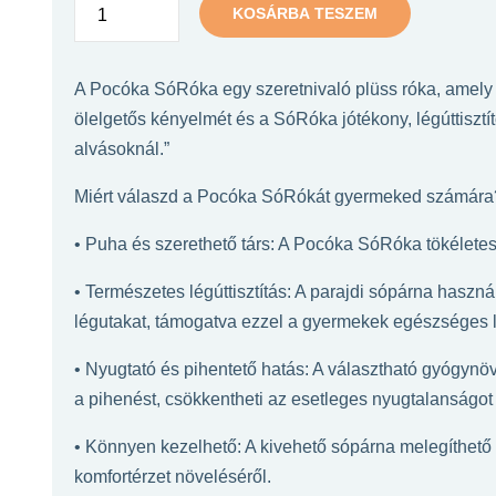
KOSÁRBA TESZEM
A Pocóka SóRóka egy szeretnivaló plüss róka, amely n
ölelgetős kényelmét és a SóRóka jótékony, légúttisztí
alvásoknál.”
Miért válaszd a Pocóka SóRókát gyermeked számára
• Puha és szerethető társ: A Pocóka SóRóka tökéletes 
• Természetes légúttisztítás: A parajdi sópárna haszn
légutakat, támogatva ezzel a gyermekek egészséges 
• Nyugtató és pihentető hatás: A választható gyógynövé
a pihenést, csökkentheti az esetleges nyugtalanságot
• Könnyen kezelhető: A kivehető sópárna melegíthető
komfortérzet növeléséről.