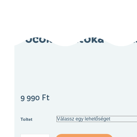
Pocóka SóRóka – Kal
9 990
Ft
Toltet