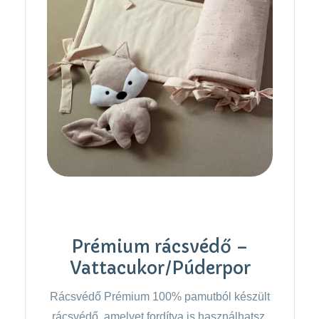
Prémium rácsvédő –
Vattacukor/Púderpor
Rácsvédő Prémium 100% pamutból készült
rácsvédő, amelyet fordítva is használhatsz.