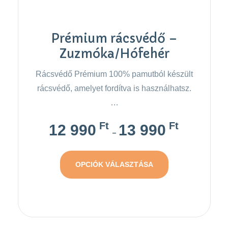
Prémium rácsvédő –
Zuzmóka/Hófehér
Rácsvédő Prémium 100% pamutból készült
rácsvédő, amelyet fordítva is használhatsz.
…
Ft
Ft
12 990
13 990
–
OPCIÓK VÁLASZTÁSA