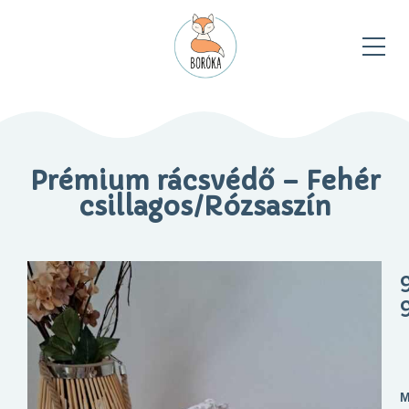
Prémium rácsvédő – Fehér
csillagos/Rózsaszín
M