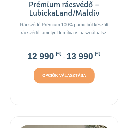
Prémium rácsvédő –
LubickaLand/Maldív
Rácsvédő Prémium 100% pamutból készült
rácsvédő, amelyet fordítva is használhatsz.
…
Ft
Ft
12 990
13 990
–
OPCIÓK VÁLASZTÁSA